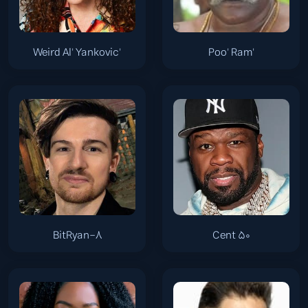
'Weird Al' Yankovic
'Poo' Ram
8-BitRyan
50 Cent