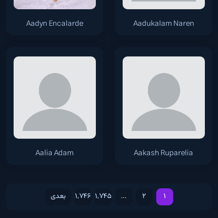
Aadyn Encalarde
Aadukalam Naren
Aalia Adam
Aakash Ruparelia
1
2
…
1,745
1,746
بعدی