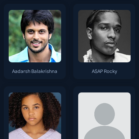
Aadarsh Balakrishna
A$AP Rocky