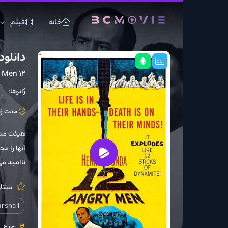
خانه
فیلم
سریال
دانلود فیلم Angry Men 12 1957
12 Angry Men
ژانرها:
جنایی
درام
مدت زمان: 96 دقیقه
ک
هیئت منصفه در یک محاکم
آنها را مجبور می کند تا 
ناامید می شوند.
ستارگان:
y Bond
E.G. Marshall