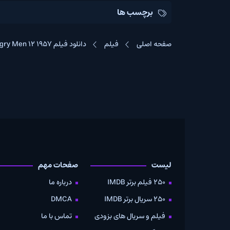
برچسب ها
صفحه اصلی
فیلم
دانلود فیلم Angry Men 12 1957
لیست
صفحات مهم
دانلود
250 فیلم برتر IMDB
درباره ما
به صو
250 سریال برتر IMDB
DMCA
موویز
فیلم و سریال های بزودی
تماس با ما