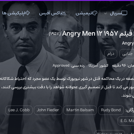
انیمیشن
باکس آفیس
اپلیکیشن ها
(1957)
0
اکشن
اکشن
انیمیشن
تاریخی
تاریخی
تاک شو
جنگی
جنگی
خانوادگی
جزو ۲۵۰ 
5
شور:
آمریکا
رده سنی:
Approved
دلهره آور
دلهره آور
عاشقانه
فانتزی
فانتزی
کمدی
ه قتل در شهر نیویورک توسط یک عضو مجرد که احتیاط شکاکانه
قبل از تصمیم گیری عجولانه شواهد را با دقت بیشتری بررسی کنند،
ماجراجویی
ماجراجویی
مستند
موزیک
موزیک
موزیکال
ورزشی
ورزشی
وسترن
Lee J. Cobb
John Fiedler
Martin Balsam
Rud