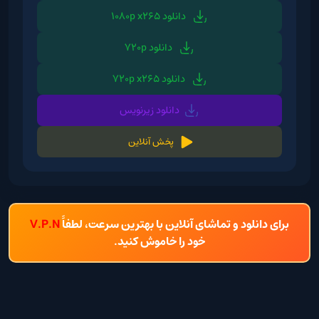
دانلود 1080p x265
دانلود 720p
دانلود 720p x265
دانلود زیرنویس
پخش آنلاین
برای دانلود و تماشای آنلاین با بهترین سرعت، لطفاً
V.P.N
خود را خاموش کنید.