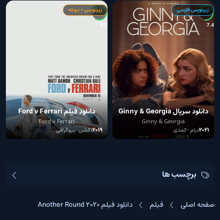
زیرنویس فارسی
زیرنویس + دوبله
3
8.1
7.4
دانلود سریال Ginny & Georgia
دانلود فیلم Ford v Ferrari
2021
Ford v Ferrari
Ginny & Georgia
2021
درام • کمدی
2019
اکشن • بیوگرافی
برچسب ها
صفحه اصلی
فیلم
دانلود فیلم Another Round 2020