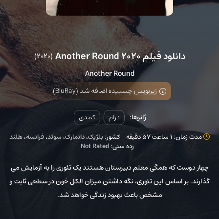
دانلود فیلم Another Round 2020
(2020)
Another Round
زیرنویس چسبیده اضافه شد (BluRay)
ژانرها:
درام
کمدی
مدت زمان: 1 ساعت 57 دقیقه
کشور:
بلژیک
،
دانمارک
،
سوئد
،
فرانسه
،
هلند
رده سنی:
Not Rated
چهار دوست که همگی معلم دبیرستان هستند یک تئوری را به آزمایش می
گذارند. بر اساس این تئوری، نگه داشتن میزان الکل خون در سطحی ثابت و
مشخص باعث بهبود زندگی خواهد شد.