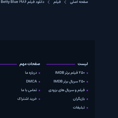
صفحه اصلی
فیلم
دانلود فیلم Betty Blue 1986
لیست
صفحات مهم
دانلود
250 فیلم برتر IMDB
درباره ما
به صو
250 سریال برتر IMDB
DMCA
موویز
فیلم و سریال های بزودی
تماس با ما
بازیگران
خرید اشتراک
تبلیغات