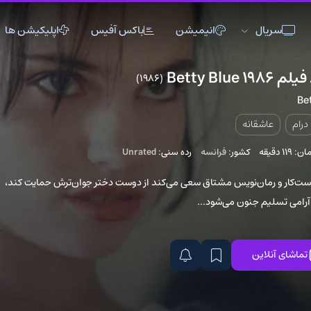
انیمیشن
باکس آفیس
اپلیکیشن ها
(1986)
3
اکشن
اکشن
انیمیشن
تاریخی
تاریخی
تاک شو
ه
جنگی
جنگی
خانوادگی
کشور:
فرانسه
رده سنی:
Unrated
دلهره آور
دلهره آور
عاشقانه
فانتزی
فانتزی
کمدی
نویس مشتاق سعی می‌کند از دوست دختر جوان‌ترش حمایت کند،
نون می‌شود...
ماجراجویی
ماجراجویی
مستند
موزیک
موزیک
موزیکال
ورزشی
ورزشی
وسترن