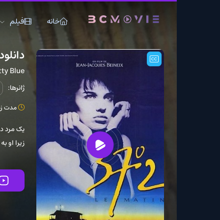
خانه
فیلم
سریال
دانلود فیلم Betty Blue 1986
Betty Blue
ژانرها:
درام
عاشقان
مدت زمان: 119 دقیقه
یک مرد دست‌کار و رمان‌
زیرا او به آرامی تسلیم ج
تماشای آنلاین