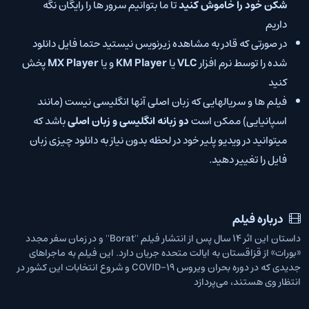
شکن خود را خاموش کنید
تا ما بتوانیم سرور ها را رایگان نگه
داریم
در صورتی که قادر به مشاهده زیرنویس نیستید حتما فایل دانلود
شده را توسط نرم افزار
VLC
یا
KM Player
و یا
MX Player
پخش
کنید
فیلم ها و سریالهایی که زبان اصلی آنها انگلیسی نیست (مانند
اسپانیایی) ممکن است
دو زبانه انگلیسی و زبان اصلی
باشد که
میتوانید در ویدیو پلیر خود در لحظه بدون نیاز به دانلود چیزی زبان
فایل را تغییر دهید.
درباره فیلم
داستان این اثر 14 سال پس از انتشار فیلم ''Borat'' و در زمان سفر مجدد
«بورات» از قزاقستان به ایالت متحده جریان دارد. این فیلم به ماجراهای
جدیدی که در دوره بحران ویروس COVID-19 و شروع انتخابات این کشور در
انتظار وی هستند، می‌پردازد