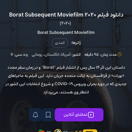
دانلود فیلم Borat Subsequent Moviefilm 2020
(2020)
Borat Subsequent Moviefilm
ژانرها:
کمدی
مدت زمان: 95 دقیقه
کشور:
آمریکا
،
انگلستان
،
رومانی
رده سنی:
R
داستان این اثر 14 سال پس از انتشار فیلم ''Borat'' و در زمان سفر مجدد
«بورات» از قزاقستان به ایالت متحده جریان دارد. این فیلم به ماجراهای
جدیدی که در دوره بحران ویروس COVID-19 و شروع انتخابات این کشور در
انتظار وی هستند، می‌پردازد
تماشای آنلاین