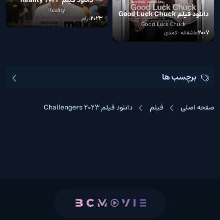
دانلود فیلم Reality 2023
Reality
دانلود فیلم Good Luck Chuck
2023
درام
2007
Good Luck Chuck
2007
عاشقانه • کمدی
برچسب ها
صفحه اصلی
فیلم
دانلود فیلم Challengers 2023