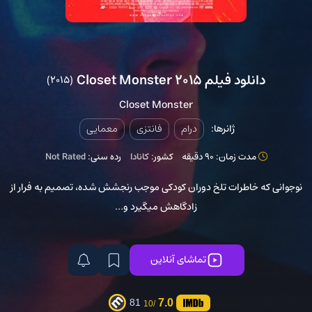
دانلود فیلم Closet Monster 2015
(2015)
Closet Monster
ژانرها:
درام
فانتزی
معمایی
مدت زمان: 90 دقیقه
کشور:
کانادا
رده سنی:
Not Rated
نوجوانی که خاطرات تلخ دوران کودکی موجب رنجشش شده، تصمیم به فرار از
زادگاهش میگیرد و…
تماشای آنلاین
7.0
81
/10