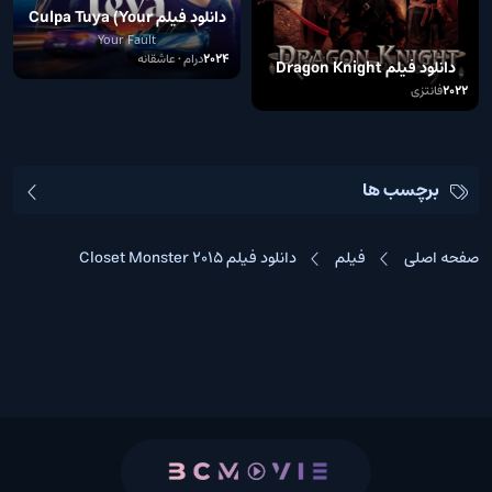
دانلود فیلم Culpa Tuya (Your
Fault)
Your Fault
2024
درام • عاشقانه
دانلود فیلم Dragon Knight
2022
2022
فانتزی
برچسب ها
صفحه اصلی
فیلم
دانلود فیلم Closet Monster 2015