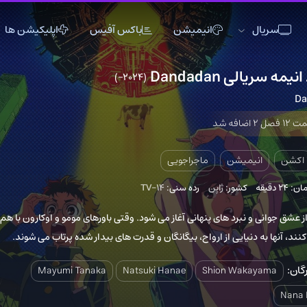
انیمیشن
باکس آفیس
اپلیکیشن ها
Dandad
(2024–)
3
اکشن
اکشن
انیمیشن
تاریخی
تاریخی
تاک شو
جنگی
جنگی
خانوادگی
دلهره آور
دلهره آور
عاشقانه
یشن
ماجراجویی
فانتزی
فانتزی
کمدی
کشور:
ژاپن
رده سنی:
TV-14
ماجراجویی
ماجراجویی
مستند
برد های پنهانی آغاز می شود. وقتی باورهای مومو و اوکارون با هم
موزیک
موزیک
موزیکال
یایی از ارواح، بیگانگان و قدرت های بیدار شده پرتاب می شوند.
ورزشی
ورزشی
وسترن
Mayumi Tanaka
Natsuki Hanae
Shion Wa