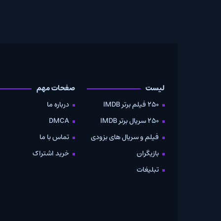
لیست
صفحات مهم
دانلود
250 فیلم برتر IMDB
درباره ما
به صو
250 سریال برتر IMDB
DMCA
موویز
فیلم و سریال های بزودی
تماس با ما
بازیگران
خرید اشتراک
تبلیغات