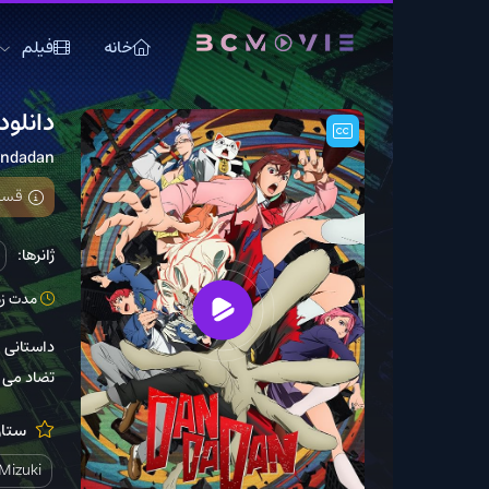
خانه
فیلم
سریال
دانلود انیمه سریالی an
Dandadan
قسمت 12 فصل 2 اضافه شد
ژانرها:
اکشن
انیم
مدت زمان: 24 دقیقه
داستانی از عشق جوانی و ن
تضاد می کنند، آنها به دن
ستارگان:
kayama
Nana Mizuki