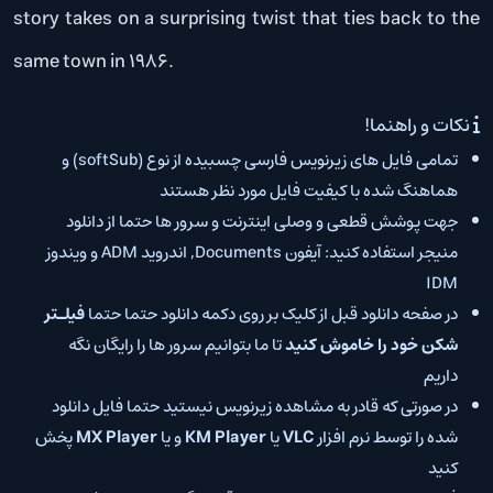
story takes on a surprising twist that ties back to the
same town in 1986.
نکات و راهنما!
تمامی فایل های زیرنویس فارسی چسبیده از نوع (softSub) و
هماهنگ شده با کیفیت فایل مورد نظر هستند
جهت پوشش قطعی و وصلی اینترنت و سرور ها حتما از دانلود
منیجر استفاده کنید: آیفون Documents, اندروید ADM و ویندوز
IDM
در صفحه دانلود قبل از کلیک بر روی دکمه دانلود حتما حتما
فیلـتر
شکن خود را خاموش کنید
تا ما بتوانیم سرور ها را رایگان نگه
داریم
در صورتی که قادر به مشاهده زیرنویس نیستید حتما فایل دانلود
شده را توسط نرم افزار
VLC
یا
KM Player
و یا
MX Player
پخش
کنید