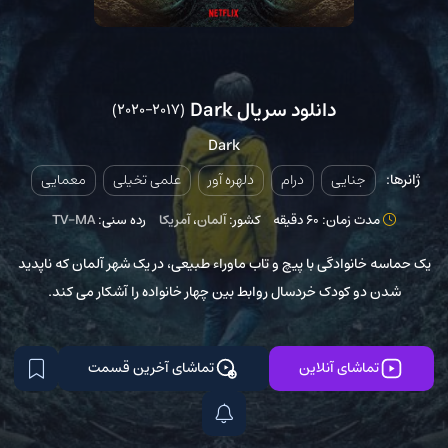
دانلود سریال Dark
(2017–2020)
Dark
ژانرها:
جنایی
درام
دلهره آور
علمی تخیلی
معمایی
مدت زمان: 60 دقیقه
کشور:
آلمان
،
آمریکا
رده سنی:
TV-MA
یک حماسه خانوادگی با پیچ و تاب ماوراء طبیعی، در یک شهر آلمان که ناپدید
شدن دو کودک خردسال روابط بین چهار خانواده را آشکار می کند.
تماشای آنلاین
تماشای آخرین قسمت