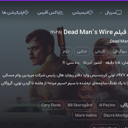
انیمیشن
باکس آفیس
اپلیکیشن ها
(2025)
8
اکشن
اکشن
انیمیشن
تاریخی
تاریخی
تاک شو
ریخی
جنایی
درام
جنگی
جنگی
خانوادگی
کشور:
آمریکا
رده سنی:
R
دلهره آور
دلهره آور
عاشقانه
فانتزی
فانتزی
کمدی
 1977، تونی کریتسیس وارد دفتر ریچارد هال، رئیس شرکت مریدین وام مسکن
چمه‌ای اره‌شده با سیم «سیم مرده» از ماشه تا گردن تونی، گروگان
ماجراجویی
ماجراجویی
مستند
موزیک
موزیک
موزیکال
ورزشی
ورزشی
وسترن
Cary Elwes
Bill Skarsgård
Al
Mark Helms