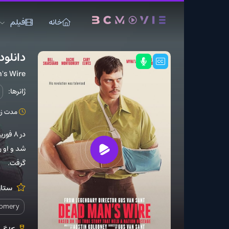
خانه
فیلم
سریال
دانلود فیلم Dead Man’s Wire
Dead Man's Wire
ژانرها:
بیوگرافی
تا
مدت زمان: 105 دقیقه
در 8 فوریه
شد و او را با یک تفنگ سا
گرفت.
ستارگان:
 Pacino
Dacre Montgomery