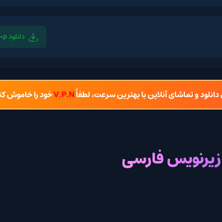
دانلود 1080p
دان
شای آنلاین با بهترین سرعت، لطفاً
V.P.N
خود را خاموش کنید.
یس فارسی