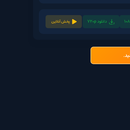
لود 720p
پخش آنلاین