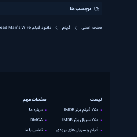
برچسب ها
صفحه اصلی
فیلم
دانلود فیلم Dead Man’s Wire
لیست
صفحات مهم
دانلود
250 فیلم برتر IMDB
درباره ما
به صو
250 سریال برتر IMDB
DMCA
موویز
فیلم و سریال های بزودی
تماس با ما