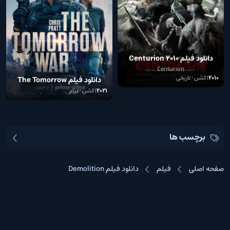
دانلود فیلم Centurion 2010
Centurion
2010
اکشن • تاریخی
دانلود فیلم The Tomorrow
War 2021
2021
اکشن • درام
برچسب ها
صفحه اصلی
فیلم
دانلود فیلم Demolition