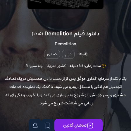
دانلود فیلم Demolition
(2015)
Demolition
ژانرها:
درام
کمدی
مدت زمان: 101 دقیقه
کشور:
آمریکا
رده سنی:
R
یک بانکدار سرمایه گذاری موفق پس از از دست دادن همسرش در یک تصادف
اتومبیل غم انگیز با مشکل روبرو می شود. با کمک یک نماینده خدمات
مشتری و پسر جوانش، او شروع به بازسازی می کند و با تخریب زندگی ای که
زمانی می شناخت شروع می شود.
تماشای آنلاین