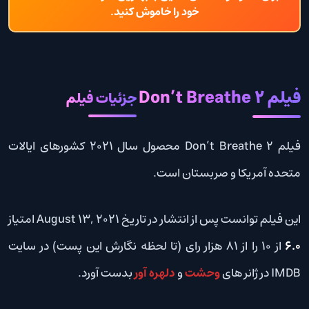
خود را خاموش کنید.
فیلم Don’t Breathe 2
جزئیات فیلم
فیلم Don’t Breathe 2 محصول سال 2021 کشورهای ایالات
متحده آمریکا و صربستان است.
این فیلم توانست پس از انتشار در تاریخ August 13, 2021 امتیاز
6.0
از 10 را از 81 هزار رای (تا لحظه نگارش این پست) در سایت
IMDB در ژانر های
وحشت
و
دلهره آور
بدست آورد.