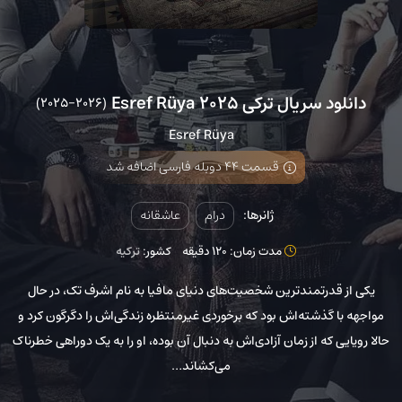
دانلود سریال ترکی Esref Rüya 2025
(2025-2026)
Esref Rüya
قسمت 44 دوبله فارسی اضافه شد
ژانرها:
درام
عاشقانه
مدت زمان: 120 دقیقه
کشور:
ترکیه
یکی از قدرتمندترین شخصیت‌های دنیای مافیا به نام اشرف تک، در حال
مواجهه با گذشته‌اش بود که برخوردی غیرمنتظره زندگی‌اش را دگرگون کرد و
حالا رویایی که از زمان آزادی‌اش به دنبال آن بوده، او را به یک دوراهی خطرناک
می‌کشاند…