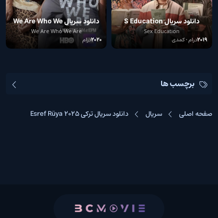
دانلود سریال S Education
دانلود سریال We Are Who We
Are
We Are Who We Are
Sex Education
2019
درام • کمدی
2020
درام
برچسب ها
صفحه اصلی
سریال
دانلود سریال ترکی Esref Rüya 2025