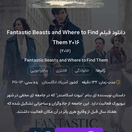
دانلود فیلم Fantastic Beasts and Where to Find
Them 2016
(2016)
Fantastic Beasts and Where to Find Them
ژانرها:
خانوادگی
فانتزی
ماجراجویی
مدت زمان: 132 دقیقه
کشور:
آمریکا
،
انگلستان
رده سنی:
PG-13
داستان نویسنده ای بنام "نیوت اسکامندر" که در جامعه ای مخفی در شهر
نیویورک فعالیت دارد. این جامعه از جادوگران و ساحرانی تشکیل شده که
هفتاد سال قبل از وقایع هری پاتر در آن مکان فعالیت داشتند.