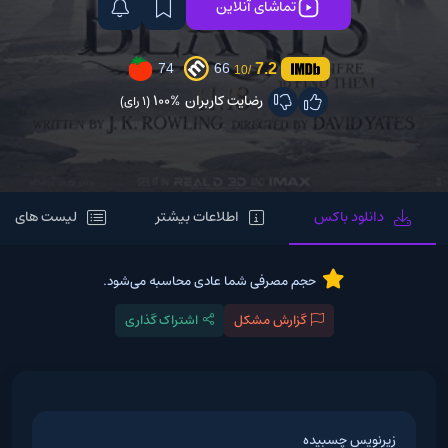
تماشای آنلاین
7.2
74
66
/10
رضایت کاربران
100%
(1 رای)
دانلود باکس
اطلاعات بیشتر
لیست های مر
حجم مصرفی شما عادی محاسبه می‌شود.
گزارش مشکل
اشتراک گذاری
زیرنویس چسبیده