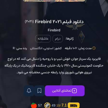
دانلود فیلم Firebird 2021
(2021)
Firebird
ژانرها:
درام
عاشقانه
مدت زمان: 107 دقیقه
کشور:
استونی
،
انگلستان
رده سنی:
R
فایربرد یک سرباز جوان خوش تیپ و با روحیه را دنبال می کند که در اوج
حکومت کمونیستی سال 1970 با یک خلبان جنگنده کاریزماتیک در یک پایگاه
نیروی هوایی شوروی وارد رابطه جنسی مخفیانه می شود.
تماشای آنلاین
7.1
57
49
/10