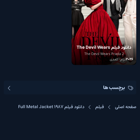
دانلود فیلم The Devil Wears
Prada 2 2026
The Devil Wears Prada 2
2026
درام • کمدی
برچسب ها
صفحه اصلی
فیلم
دانلود فیلم Full Metal Jacket 1987