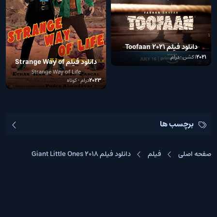
دانلود فیلم Toofaan 2021
2021
اکشن • درام
دانلود فیلم Strange Way of
Life 2023
Strange Way of Life
2023
درام • کوتاه
برچسب ها
صفحه اصلی
فیلم
دانلود فیلم Giant Little Ones 2018