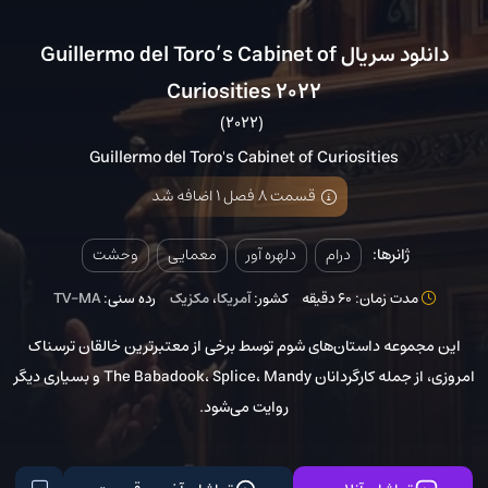
دانلود سریال Guillermo del Toro’s Cabinet of
Curiosities 2022
(2022)
Guillermo del Toro's Cabinet of Curiosities
قسمت 8 فصل 1 اضافه شد
ژانرها:
درام
دلهره آور
معمایی
وحشت
مدت زمان: 60 دقیقه
کشور:
آمریکا
،
مکزیک
رده سنی:
TV-MA
این مجموعه داستان‌های شوم توسط برخی از معتبرترین خالقان ترسناک
امروزی، از جمله کارگردانان The Babadook، Splice، Mandy و بسیاری دیگر
روایت می‌شود.