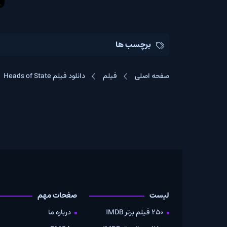
برچسب ها
صفحه اصلی
فیلم
دانلود فیلم Heads of State
لیست
صفحات مهم
دانلود
250 فیلم برتر IMDB
درباره ما
به صو