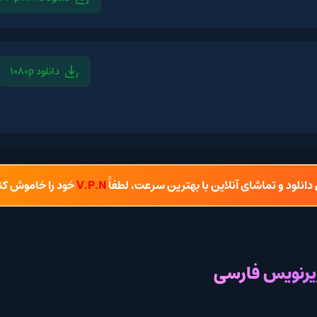
دانلود 1080p
دانلود 1080p x265
دانلود 720p x265
شای آنلاین با بهترین سرعت، لطفاً
V.P.N
خود را خاموش کنید.
فارسی