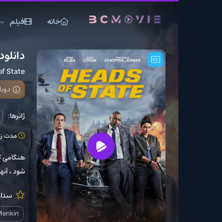
خانه
فیلم
سریال
دانلود فیلم Heads of State
Heads of State
دوبله فارسی اضافه
ژانرها:
اکشن
دلهره
مدت زمان: 116 دقیقه
هنگامی که نخست وزیر و 
شود ، آنها مجبور شدند بر
ستارگان:
n Cena
Elba
David Menkin