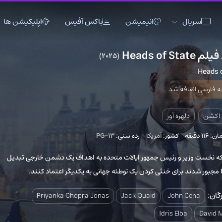
انیمیشن
باکس آفیس
اپلیکیشن ها
(2025)
5
اکشن
اکشن
انیمیشن
تاریخی
تاریخی
تاک شو
 شد
جنگی
جنگی
خانوادگی
دلهره آور
دلهره آور
عاشقانه
 آور
فانتزی
فانتزی
کمدی
کشور:
آمریکا
رده سنی:
PG-13
ماجراجویی
ماجراجویی
مستند
رئیس جمهور ایالات متحده به اهداف یک دشمن خارجی تبدیل
موزیک
موزیک
موزیکال
ای خنثی کردن یک توطئه جهانی به یکدیگر اعتماد کنند.
ورزشی
ورزشی
وسترن
Priyanka Chopra Jonas
Jack Quaid
Joh
Idris 