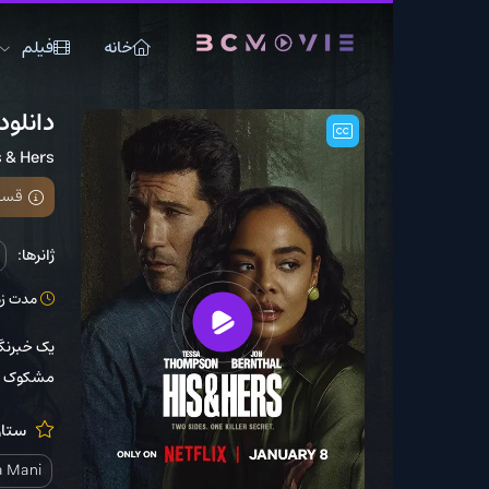
خانه
فیلم
سریال
دانلود سریال His & Hers
His & Hers
قسمت 6 فصل 1 اضافه شد
ژانرها:
جنایی
درام
مدت زمان: 45 دقیقه
یک خبرنگار برای تحقیق درب
مشکوک درگیر می‌شود. همی
ستارگان:
ernthal
. Fox
Sunita Mani