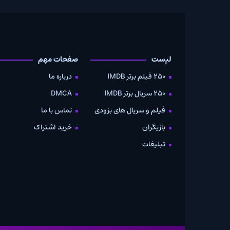
لیست
صفحات مهم
دانلود
250 فیلم برتر IMDB
درباره ما
به صو
250 سریال برتر IMDB
DMCA
موویز
فیلم و سریال های بزودی
تماس با ما
بازیگران
خرید اشتراک
تبلیغات