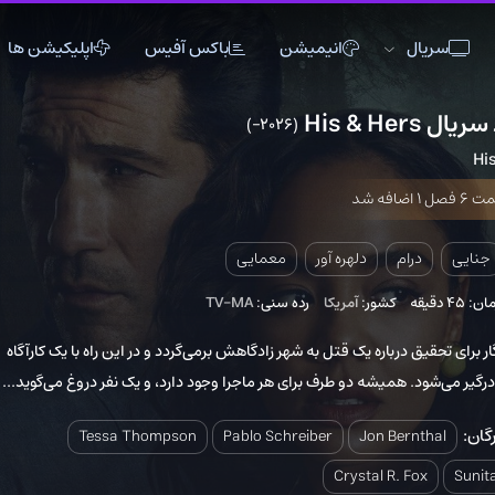
انیمیشن
باکس آفیس
اپلیکیشن ها
(2026–)
2
اکشن
اکشن
انیمیشن
تاریخی
تاریخی
تاک شو
جنگی
جنگی
خانوادگی
دلهره آور
دلهره آور
عاشقانه
دلهره آور
معمایی
فانتزی
فانتزی
کمدی
کشور:
آمریکا
رده سنی:
TV-MA
ماجراجویی
ماجراجویی
مستند
اره یک قتل به شهر زادگاهش برمی‌گردد و در این راه با یک کارآگاه
موزیک
موزیک
موزیکال
شه دو طرف برای هر ماجرا وجود دارد، و یک نفر دروغ می‌گوید...
ورزشی
ورزشی
وسترن
Tessa Thompson
Pablo Schreiber
Jon B
Crystal R