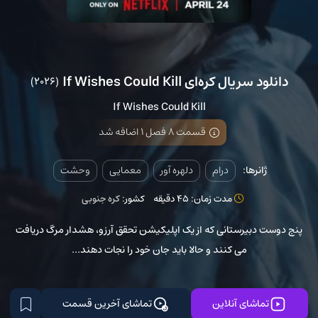
دانلود سریال کره‌ای If Wishes Could Kill
(2026)
If Wishes Could Kill
قسمت 8 فصل 1 اضافه شد
ژانرها:
درام
دلهره آور
معمایی
وحشت
مدت زمان: 45 دقیقه
کشور:
کره جنوبی
پنج دوست دبیرستانی که از یک اپلیکیشن تحقق آرزو، هشدار مرگ دریافت
می کنند و حالا باید جان خود را نجات دهند...
تماشای آنلاین
تماشای آخرین قسمت