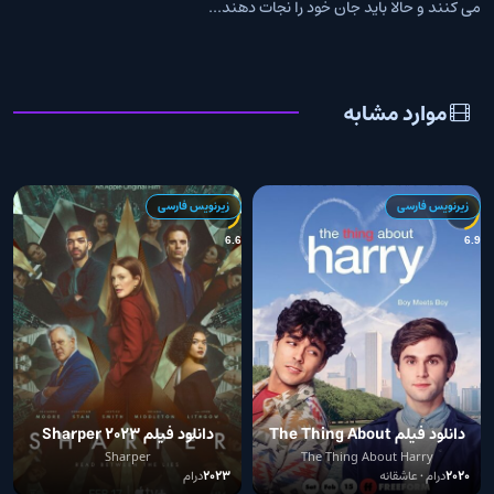
می کنند و حالا باید جان خود را نجات دهند...
موارد مشابه
زیرنویس فارسی
زیرنویس فارسی
5
6.6
6.9
دانلود فیلم The Thing About
دانلود فیلم Sharper 2023
Harry 2020
Sharper
The Thing About Harry
2020
درام • عاشقانه
2023
درام