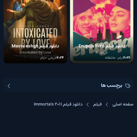
دانلود فیلم Erupcja 2025
دانلود فیلم Maste eshgh
Intoxicated by Love
Erupcja
2026
درام • عاشقانه
2024
تاریخی • درام
برچسب ها
صفحه اصلی
فیلم
دانلود فیلم Immortals 2011