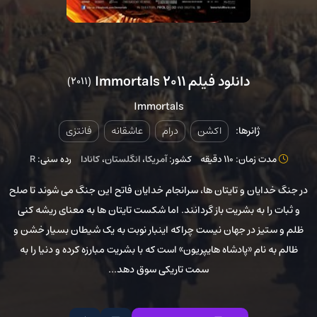
دانلود فیلم Immortals 2011
(2011)
Immortals
ژانرها:
اکشن
درام
عاشقانه
فانتزی
مدت زمان: 110 دقیقه
کشور:
آمریکا
،
انگلستان
،
کانادا
رده سنی:
R
در جنگ خدایان و تایتان ها، سرانجام خدایان فاتح این جنگ می شوند تا صلح
و ثبات را به بشریت باز گردانند. اما شکست تایتان ها به معنای ریشه کنی
ظلم و ستیز در جهان نیست چراکه اینبار نوبت به یک شیطان بسیار خشن و
ظالم به نام «پادشاه هایپریون» است که با بشریت مبارزه کرده و دنیا را به
سمت تاریکی سوق دهد...