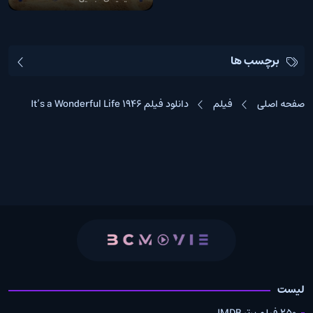
برچسب ها
صفحه اصلی
فیلم
دانلود فیلم It’s a Wonderful Life 1946
لیست
250 فیلم برتر IMDB