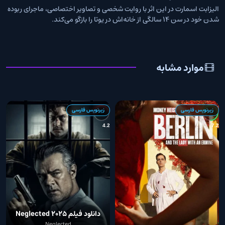
الیزابت اسمارت در این اثر با روایت شخصی و تصاویر اختصاصی، ماجرای ربوده
شدن خود در سن ۱۴ سالگی از خانه‌اش در یوتا را بازگو می‌کند.
موارد مشابه
زیرنویس فارسی
زیرنویس فارسی
0
4.2
7.2
دانلود فیلم Neglected 2025
Neglected