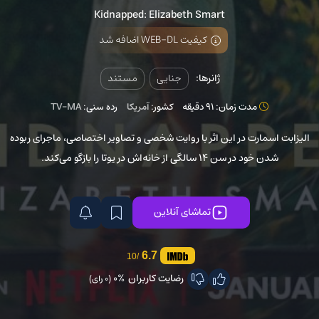
Kidnapped: Elizabeth Smart
کیفیت WEB-DL اضافه شد
ژانرها:
جنایی
مستند
مدت زمان: 91 دقیقه
کشور:
آمریکا
رده سنی:
TV-MA
الیزابت اسمارت در این اثر با روایت شخصی و تصاویر اختصاصی، ماجرای ربوده
شدن خود در سن ۱۴ سالگی از خانه‌اش در یوتا را بازگو می‌کند.
تماشای آنلاین
6.7
/10
رضایت کاربران
0%
(0 رای)