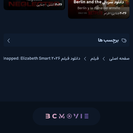
دانلود سریال Berlin and the
2026
اکشن • جنایی
Lady with an Ermine
Berlín y la dama del armiño
2026
جنایی • درام
برچسب ها
صفحه اصلی
فیلم
دانلود فیلم Kidnapped: Elizabeth Smart 2026