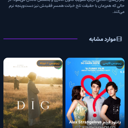
حالی که هم‌زمان با حقیقت تلخ خیانت همسرِ فقیدش نیز دست‌وپنجه نرم
می‌کند.
موارد مشابه
زیرنویس فارسی
زیرنویس + دوبله
9
7.1
6.3
دانلود فیلم Alex Strangelove
Alex Strangelove