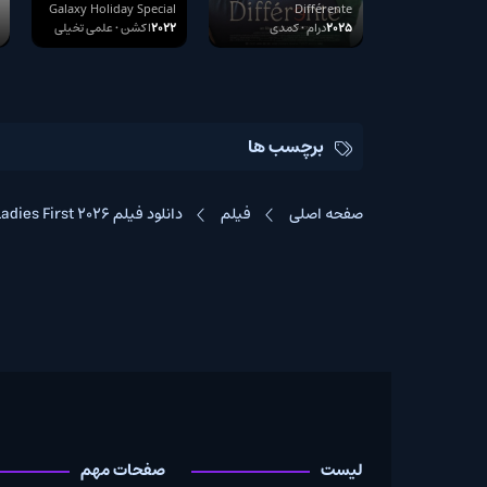
Family 2025
Differente 2025
Rental Family
Galaxy Holiday Special
Différente
Galaxy Holiday
2025
درام • کمدی
2022
اکشن • علمی تخیلی
2025
درام • کمدی
Special 2022
برچسب ها
صفحه اصلی
فیلم
دانلود فیلم Ladies First 2026
لیست
صفحات مهم