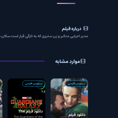
درباره فیلم
مدیر اجرایی متکبر و زن ستیزی که به تازگی قرار است سکان شرکت بزرگ تبلی
موارد مشابه
زیرنویس فارسی
زیرنویس فارسی
زیرنویس + دوبله
7.6
7.2
6.7
دانلود فیلم The
دانلود فیلم
دانلود فی
Guardians of the
The Guardians of the