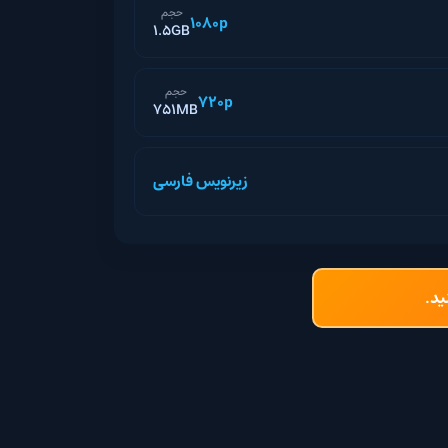
حجم
1080p
1.5GB
حجم
720p
751MB
زیرنویس فارسی