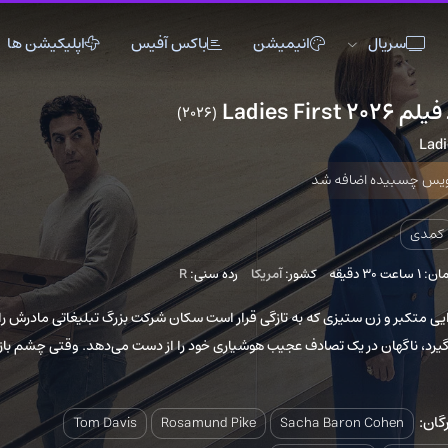
انیمیشن
باکس آفیس
اپلیکیشن ها
(2026)
8
اکشن
اکشن
انیمیشن
تاریخی
تاریخی
تاک شو
ضافه شد
جنگی
جنگی
خانوادگی
دلهره آور
دلهره آور
عاشقانه
فانتزی
فانتزی
کمدی
کشور:
آمریکا
رده سنی:
R
ماجراجویی
ماجراجویی
مستند
ستیزی که به تازگی قرار است سکان شرکت بزرگ تبلیغاتی مادرش را
موزیک
موزیک
موزیکال
 یک تصادف عجیب هوشیاری خود را از دست می‌دهد. وقتی چشم باز
ورزشی
ورزشی
وسترن
Tom Davis
Rosamund Pike
Sacha Baro