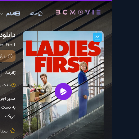
خانه
فیلم
سریال
دانلود فیلم Ladies First 2026
Ladies First
زیرنویس چسبیده ا
ژانرها:
کمدی
مدت زمان: 1 ساعت 30 دقیقه
مدیر اجرایی متکبر و زن 
به دست گیرد، ناگهان در
می‌کند...
ستارگان:
n Cohen