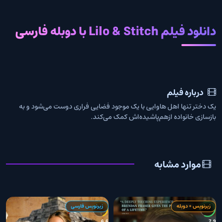
دانلود فیلم Lilo & Stitch با دوبله فارسی
درباره فیلم
یک دختر تنها اهل هاوایی با یک موجود فضایی فراری دوست می‌شود و به
بازسازی خانواده ازهم‌پاشیده‌اش کمک می‌کند.
موارد مشابه
زیرنویس + دوبله
زیرنویس فارسی
0
6.6
7.9