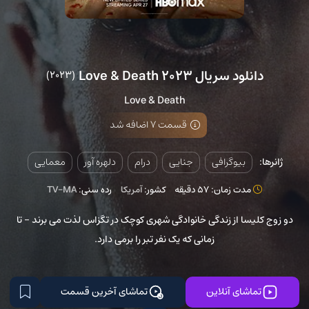
دانلود سریال Love & Death 2023
(2023)
Love & Death
قسمت 7 اضافه شد
ژانرها:
بیوگرافی
جنایی
درام
دلهره آور
معمایی
مدت زمان: 57 دقیقه
کشور:
آمریکا
رده سنی:
TV-MA
دو زوج کلیسا از زندگی خانوادگی شهری کوچک در تگزاس لذت می برند - تا
زمانی که یک نفر تبر را برمی دارد.
تماشای آنلاین
تماشای آخرین قسمت