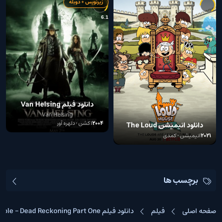
زیرنویس + دوبله
6
6.1
6.3
دانلود فیلم Van Helsing
Van Helsing
2004
اکشن • دلهره آور
دانلود انیمیشن The Loud
House Movie 2021
2021
انیمیشن • کمدی
برچسب ها
صفحه اصلی
فیلم
دانلود فیلم Mission: Impossible – Dead Reckoning Part One