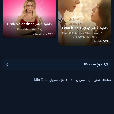
دانلود فیلم F*ck Valentines
دانلود فیلم کره‌ای Even if This
Day
F*ck Valentines Day
Love Disappears from the
Even if This Love Disappears from
2026
درام • عاشقانه
the World Tonight
World Tonight 2025
2025
عاشقانه
برچسب ها
صفحه اصلی
سریال
دانلود سریال Mix Tape