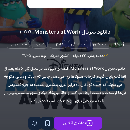
دانلود سریال Monsters at Work
(2021–)
ژانرها:
انیمیشن
خانوادگی
فانتزی
کمدی
ماجراجویی
مدت زمان: 22 دقیقه
کشور:
آمریکا
رده سنی:
TV-G
دانلود سریال Monsters at Work. قصه ی هیولاها در محل کار، ۶ ماه بعد از
اتفاقات پایان فیلم کارخانه هیولاها رخ می‌دهد، جایی که مایک و سالی متوجه
می شوند که خنده کودکان ده برابر انرژی بیشتری نسبت به جیغ کشیدن
آن‌ها از شدت وحشت ایجاد می‌کند و حالا نیروگاه مرکزی شهر مانسترپلیس از
خنده کودکان برای سوخت خود استفاده می‌کند…
تماشای آنلاین