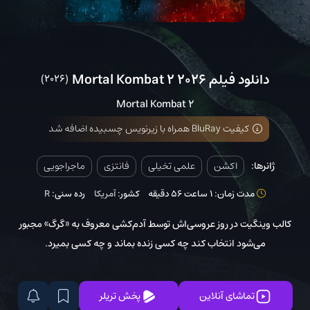
دانلود فیلم Mortal Kombat 2 2026
(2026)
Mortal Kombat 2
کیفیت BluRay همراه با زیرنویس چسبیده اضافه شد
ژانرها:
اکشن
علمی تخیلی
فانتزی
ماجراجویی
مدت زمان: 1 ساعت 56 دقیقه
کشور:
آمریکا
رده سنی:
R
کالب وینگیت در روز عروسی‌اش توسط آدم‌کشی معروف به «گرگ» مجبور
می‌شود انتخاب کند چه کسی زنده بماند و چه کسی بمیرد.
تماشای آنلاین
پخش تریلر