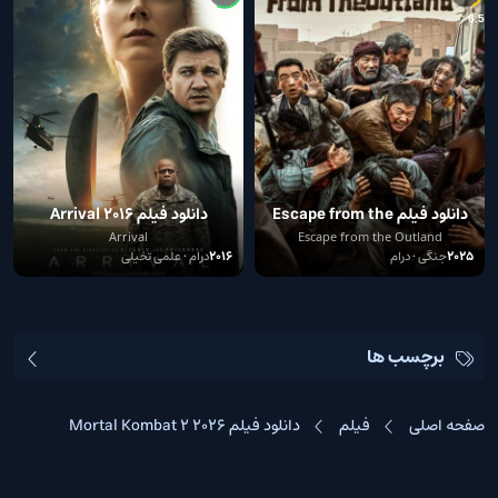
1
7.9
6.5
دانلود فیلم Escape from the
دانلود فیلم Arrival 2016
Outland 2025
Arrival
Escape from the Outland
2025
جنگی • درام
2016
درام • علمی تخیلی
برچسب ها
صفحه اصلی
فیلم
دانلود فیلم Mortal Kombat 2 2026