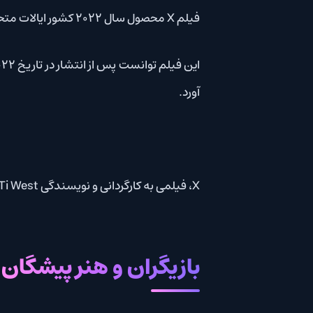
فیلم X محصول سال 2022 کشور ایالات متحده آمریکا است.
این فیلم توانست پس از انتشار در تاریخ March 18, 2022 امتیاز 6.5 از 10 را از 219 هزار رای (تا لحظه نگارش این پست) در سایت
آورد.
X، فیلمی به کارگردانی و نویسندگی Ti West است.
بازیگران و هنر پیشگان