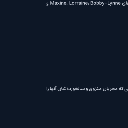
Mia Goth، Jenna Ortega، Brittany Snow و Kid Cudi از جمله ستارگانی هستند که به ترتیب در عنوان های Maxine، Lorraine، Bobby-Lynne و
جریان منزوی و سالخورده‌شان آنها را