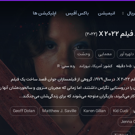
انیمیشن
باکس آفیس
اپلیکیشن ها
(2022)
اکشن
اکشن
انیمیشن
ان
تاریخی
تاریخی
تاک شو
تا
معمایی
وحشت
جنگی
جنگی
خانوادگی
خا
کشور:
آمریکا
،
نیوزلند
رده سنی:
R
دلهره آور
دلهره آور
عاشقانه
عا
فانتزی
فانتزی
کمدی
کم
دانلود فیلم X 2022. در سال 1979، گروهی از فیلمسازان جوان قصد ساخت یک فیلم
ستایی تگزاس داشتند، اما زمانی که مجریان منزوی و سالخورده‌شان آنها را
ماجراجویی
ماجراجویی
مستند
مس
رند، بازیگران متوجه می‌شوند که برای زندگی‌شان می‌جنگند...
موزیک
موزیک
موزیکال
مو
ورزشی
ورزشی
وسترن
وس
Geoff Dolan
Matthew J. Saville
Karen Gillan
Kid