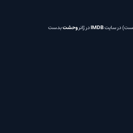
IMDB
در ژانر
وحشت
بدست