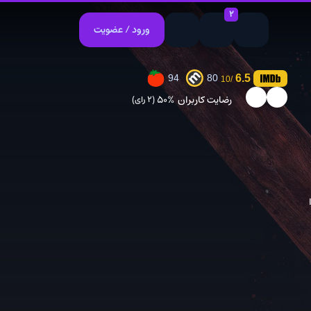
2
ورود / عضویت
6.5
94
80
/10
یمیشن
بیوگرافی
بیوگرافی
رضایت کاربران
50%
(2 رای)
ک شو
جنایی
جنایی
نوادگی
درام
درام
شقانه
علمی تخیلی
علمی تخیلی
دی
کوتاه
کوتاه
تند
معمایی
معمایی
زیکال
وحشت
وحشت
ترن