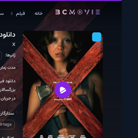
خانه
فیلم
سریال
دانلود فیلم X 2022
X
ژانرها:
دلهره آور
مدت زمان: 105 دقیقه
بزرگسالان را در رو
در جریان کار می‌گی
ستارگان:
 Cudi
Jenna Ortega