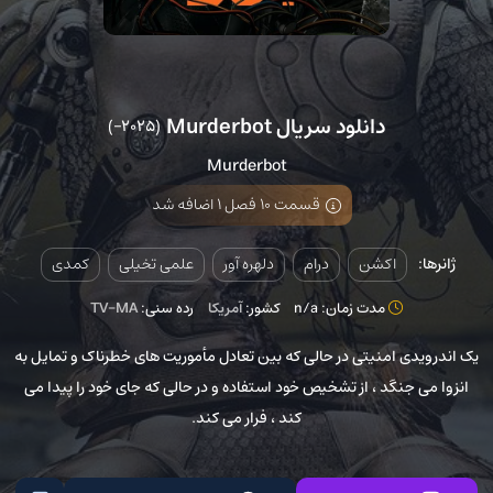
دانلود سریال Murderbot
(2025–)
Murderbot
قسمت 10 فصل 1 اضافه شد
ژانرها:
اکشن
درام
دلهره آور
علمی تخیلی
کمدی
مدت زمان: n/a
کشور:
آمریکا
رده سنی:
TV-MA
یک اندرویدی امنیتی در حالی که بین تعادل مأموریت های خطرناک و تمایل به
انزوا می جنگد ، از تشخیص خود استفاده و در حالی که جای خود را پیدا می
کند ، فرار می کند.