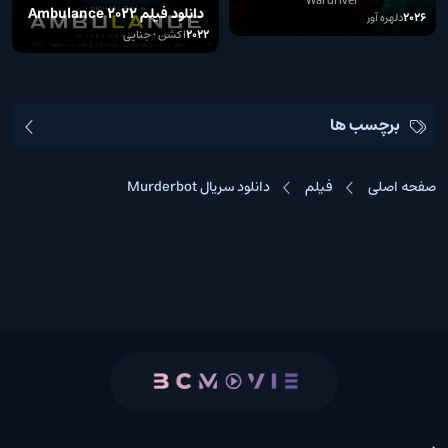
دانلود فیلم Ambulance 2022
2026
دلهره آور
2022
اکشن • جنایی
برچسب ها
صفحه اصلی
فیلم
دانلود سریال Murderbot