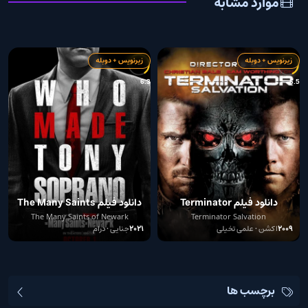
موارد مشابه
زیرنویس + دوبله
زیرنویس + دوبله
8
6.3
6.5
دانلود فیلم Terminator
دانلود فیلم The Many Saints
of Newark
Salvation 2009
The Many Saints of Newark
Terminator Salvation
2009
اکشن • علمی تخیلی
2021
جنایی • درام
برچسب ها