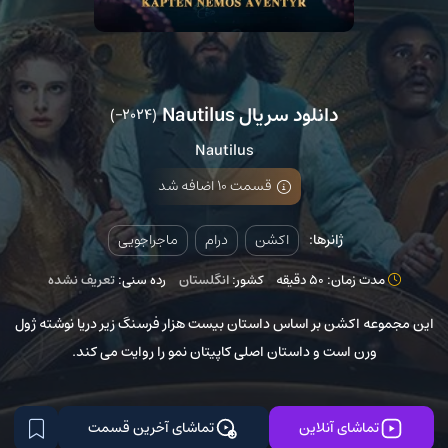
دانلود سریال Nautilus
(2024–)
Nautilus
قسمت 10 اضافه شد
ژانرها:
اکشن
درام
ماجراجویی
مدت زمان: 50 دقیقه
کشور:
انگلستان
رده سنی:
تعریف نشده
این مجموعه اکشن بر اساس داستان بیست هزار فرسنگ زیر دریا نوشته ژول
ورن است و داستان اصلی کاپیتان نمو را روایت می کند.
تماشای آنلاین
تماشای آخرین قسمت