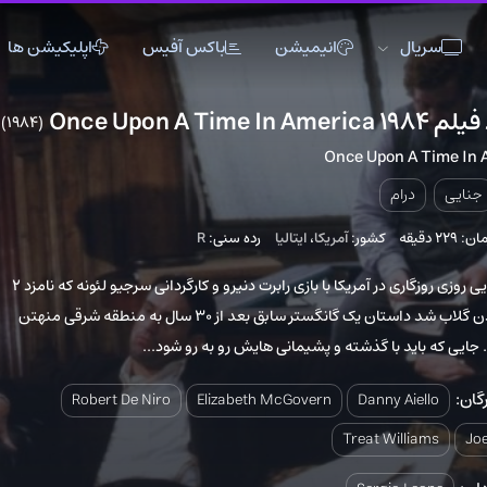
انیمیشن
باکس آفیس
اپلیکیشن ها
(1984)
3
اکشن
اکشن
انیمیشن
Once Upo
تاریخی
تاریخی
تاک شو
جنگی
جنگی
خانوادگی
کشور:
آمریکا
،
ایتالیا
رده سنی:
R
دلهره آور
دلهره آور
عاشقانه
فانتزی
فانتزی
کمدی
فیلم جنایی روزی روزگاری در آمریکا با بازی رابرت دنیرو و کارگردانی سرجیو لئونه که نامزد 2
جایزه گلدن گلاب شد داستان یک گانگستر سابق بعد از 30 سال به منطقه شرقی منهتن
ماجراجویی
ماجراجویی
مستند
ا گذشته و پشیمانی هایش رو به رو شود...
موزیک
موزیک
موزیکال
ورزشی
ورزشی
وسترن
Robert De Niro
Elizabeth McGovern
Dann
Treat W