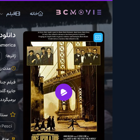
خانه
فیلم
سریال
دانلود فیلم Once Upon A Time In America 1984
n A Time In America
ژانرها:
جنایی
درام
مدت زمان: 229 دقیقه
برمیگردد. جایی که باید ب
ستارگان:
y Aiello
illiams
Joe Pesci