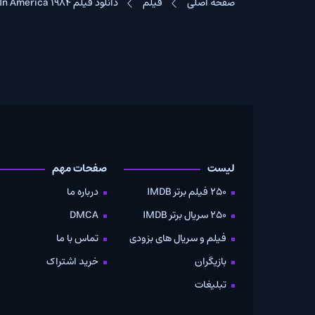
صفحه اصلی
فیلم
دانلود فیلم Once Upon A Time In America 1984
لیست
صفحات مهم
دانلود
250 فیلم برتر IMDB
درباره ما
به صو
250 سریال برتر IMDB
DMCA
موویز
فیلم و سریال های بزودی
تماس با ما
بازیگران
خرید اشتراک
تبلیغات