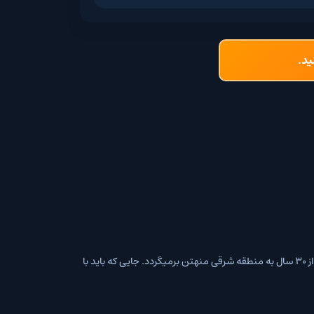
زی رابرت دنیرو و کارگردانی سرجیو لئونه که نامزد 2 جایزه گلدن گلاب شد داستان یک گانگستر سابق بعد از 30 سال به منطقه شرقی منهتن برمیگردد. جایی که باید با