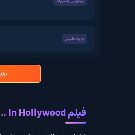
زیرنویس چسبیده
دوبله فارسی
برای دانلود و تما
فیلم Once Upon a Time… In Hollywood