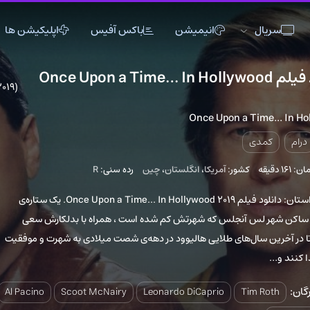
انیمیشن
باکس آفیس
اپلیکیشن ها
د فیلم Once Upon a Time… In Hollywood
6
اکشن
اکشن
انیمیشن
(2019)
تاریخی
تاریخی
تاک شو
Once Upon a 
جنگی
جنگی
خانوادگی
دلهره آور
دلهره آور
عاشقانه
کشور:
آمریکا
،
انگلستان
،
چین
رده سنی:
R
فانتزی
فانتزی
کمدی
خلاصه داستان: دانلود فیلم Once Upon a Time... In Hollywood 2019. یک ستاره‌ی
ماجراجویی
ماجراجویی
مستند
آنجلس که شهرتش کم شده است ، همراه با بدلکارش سعی
موزیک
موزیک
موزیکال
ل‌های طلایی هالیوود در دهه‌ی شصت میلادی به شهرت و موفقیت
ورزشی
ورزشی
وسترن
Al Pacino
Scoot McNairy
Leonardo DiCaprio
T