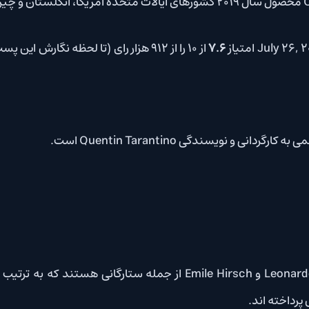
7.6
از 10 را از 912 هزار رای (تا لحظه نگارش این پست) در سایت
B