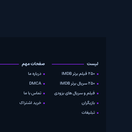
لیست
صفحات مهم
دانلود
250 فیلم برتر IMDB
درباره ما
به صو
250 سریال برتر IMDB
DMCA
موویز
فیلم و سریال های بزودی
تماس با ما
بازیگران
خرید اشتراک
تبلیغات