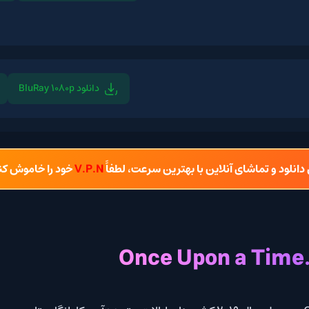
دانلود BluRay 1080p
دانلود BluRay 720p
شای آنلاین با بهترین سرعت، لطفاً
V.P.N
خود را خاموش کنید.