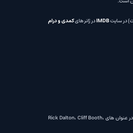
IMD
در ژانر های
کمدی و درام
Leonardo DiCaprio، Brad Pitt، Margot Robbie و Emile Hirsch از جمله ستارگانی هستند که به ترتیب در عنوان های Rick Dalton، Cliff Booth،