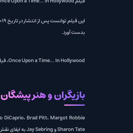
فیلم Once Upon a Time… In Hollywood محصول سال 2019 کشورهای ایالات متحده آمریکا، انگلستان و چین است.
این فیلم توانست پس از انتشار در تاریخ July 26, 2019 امتیاز
بدست آورد.
Once Upon a Time… In Hollywood، فیلمی به کارگردانی و نویسندگی Quentin Tarantino است.
بازیگران و هنر پیشگان
Sharon Tate و Jay Sebring به ایفای نقش پرداخته اند.