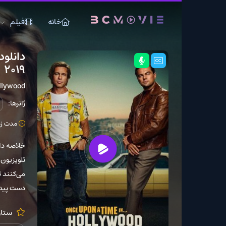
خانه
فیلم
سریال
دانلو
2019
Time... In Hollywood
ژانرها:
درام
کمدی
مدت زمان: 161 دقیقه
تلویزیون ساکن شهر لس 
می‌کنند تا در آخرین سا
دست پیدا کنند و…
ستارگان:
im Roth