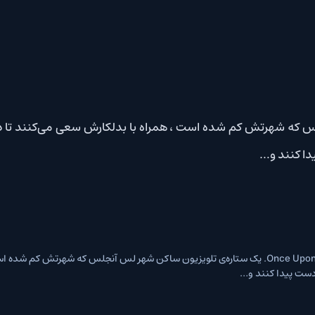
 شده است ، همراه با بدلکارش سعی می‌کنند تا در آخرین سال‌ه
 داستان: دانلود فیلم Once Upon a Time... In Hollywood 2019. یک ستاره‌ی تلویزیون ساکن شهر لس آنجلس که شهرتش کم ش
و…