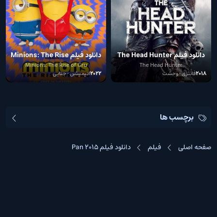
دانلود فیلم The Head Hunter
دانلود فیلم Minions: The Rise
of Gru 2022
2018
Minions: The Rise of Gru
The Head Hunter
2018
فانتزی • وحشت
2022
انیمیشن • جنایی
برچسب ها
صفحه اصلی
فیلم
دانلود فیلم Pan 2015