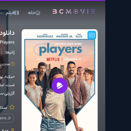
خانه
فیلم
سریال
دانلود فیلم Players
Players
ژانرها:
عاشقانه
کم
مدت زمان: 105 دقیقه
«مک»، نویسنده ورزشی نیو
است، اما زمانی که به طور 
گل‌زنی ساده به بازی کردن 
ستارگان:
us Prew
Damon Wayans Jr.