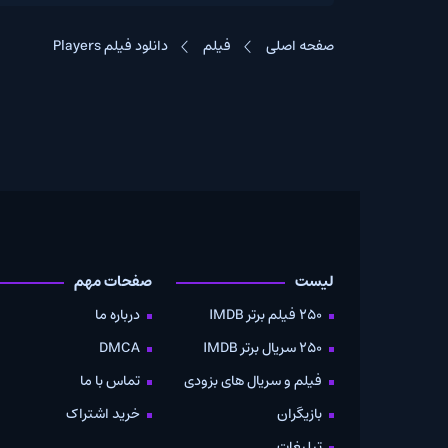
صفحه اصلی
فیلم
دانلود فیلم Players
لیست
صفحات مهم
دانلود
250 فیلم برتر IMDB
درباره ما
به صو
250 سریال برتر IMDB
DMCA
موویز
فیلم و سریال های بزودی
تماس با ما
بازیگران
خرید اشتراک
تبلیغات