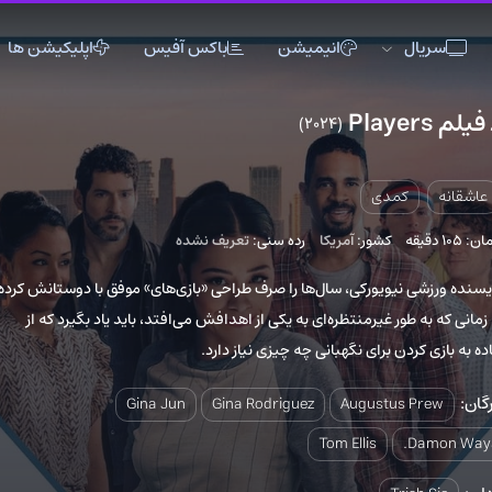
انیمیشن
باکس آفیس
اپلیکیشن ها
(2024)
7
اکشن
اکشن
انیمیشن
تاریخی
تاریخی
تاک شو
دی
جنگی
جنگی
خانوادگی
کشور:
آمریکا
رده سنی:
تعریف نشده
دلهره آور
دلهره آور
عاشقانه
فانتزی
فانتزی
کمدی
یورکی، سال‌ها را صرف طراحی «بازی‌های» موفق با دوستانش کرده
غیرمنتظره‌ای به یکی از اهدافش می‌افتد، باید یاد بگیرد که از
ماجراجویی
ماجراجویی
مستند
برای نگهبانی چه چیزی نیاز دارد.
موزیک
موزیک
موزیکال
ورزشی
ورزشی
وسترن
Gina Jun
Gina Rodriguez
August
Tom Ellis