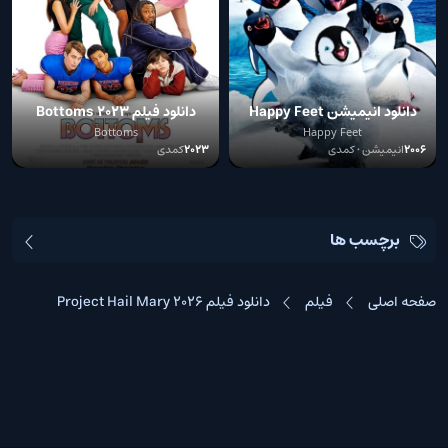
دانلود انیمیشن Happy Feet
دانلود فیلم Bottoms 2023
2006
Bottoms
Happy Feet
2006
انیمیشن • کمدی
2023
کمدی
برچسب ها
صفحه اصلی
فیلم
دانلود فیلم Project Hail Mary 2026