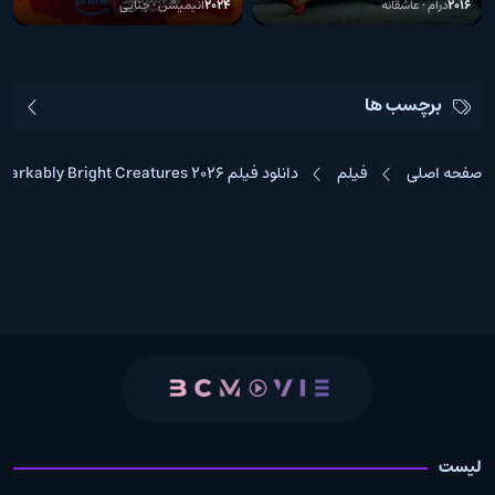
2016
درام • عاشقانه
2024
انیمیشن • جنایی
برچسب ها
صفحه اصلی
فیلم
دانلود فیلم Remarkably Bright Creatures 2026
لیست