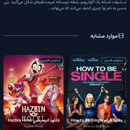
در شیفت شبانه یک آکواریوم، رابطه دوستانه غیرمنتظره‌ای شکل می‌گیرد. زنی
مسن به نام توآ چیزی کشف می‌کند که می‌تواند...
موارد مشابه
زیرنویس فارسی
زیرنویس فارسی
3
7.7
6.1
دانلود فیلم How to Be Single
دانلود انیمیشن Hazbin Hotel
2016
Hazbin Hotel
How to Be Single