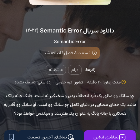
دانلود سریال Semantic Error
(2022)
Semantic Error
قسمت 8 فصل 1 اضافه شد
ژانرها:
درام
عاشقانه
مدت زمان: 20 دقیقه
کشور:
کره جنوبی
رده سنی:
تعریف نشده
چو سانگ وو مظهر یک فرد انعطاف پذیر و سختگیرانه است. جانگ جائه یانگ
مانند یک خطای معنایی در دنیای کامل چو سانگ وو است. آیا سانگ وو قادر به
همکاری با جائه یانگ به عنوان یک هنرمند و مهندس خواهد بود؟
تماشای آنلاین
تماشای آخرین قسمت