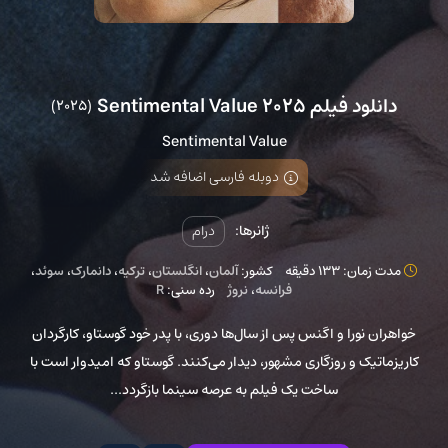
دانلود فیلم Sentimental Value 2025
(2025)
Sentimental Value
دوبله فارسی اضافه شد
ژانرها:
درام
مدت زمان: 133 دقیقه
کشور:
آلمان
،
انگلستان
،
ترکیه
،
دانمارک
،
سوئد
،
فرانسه
،
نروژ
رده سنی:
R
خواهران نورا و اگنس پس از سال‌ها دوری، با پدر خود گوستاو، کارگردان
کاریزماتیک و روزگاری مشهور، دیدار می‌کنند. گوستاو که امیدوار است با
ساخت یک فیلم به عرصه سینما بازگردد...