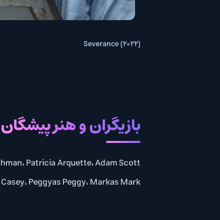
Severance (2022)
بازیگران و هنر پیشگان
Casey، Peggyas Peggy، Markas Mark و Burtas Burt به ایفای نقش پرداخته اند.