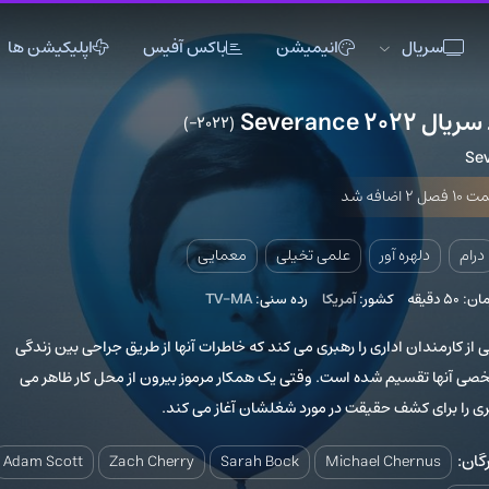
سریال
انیمیشن
باکس آفیس
اپلیکیشن ها
 Severance 2022
(2022–)
اکشن
اکشن
Se
تاریخی
تاریخی
 2 اضافه شد
جنگی
جنگی
دلهره آور
دلهره آور
درام
دلهره آور
علمی تخیلی
معمایی
فانتزی
فانتزی
5 دقیقه
کشور:
آمریکا
رده سنی:
TV-MA
ماجراجویی
ماجراجویی
 از کارمندان اداری را رهبری می کند که خاطرات آنها از طریق جراحی بین زندگی
موزیک
موزیک
خصی آنها تقسیم شده است. وقتی یک همکار مرموز بیرون از محل کار ظاهر می
ورزشی
ورزشی
ی را برای کشف حقیقت در مورد شغلشان آغاز می کند.
گان:
Adam Scott
Zach Cherry
Sarah Bock
Michael Chernus