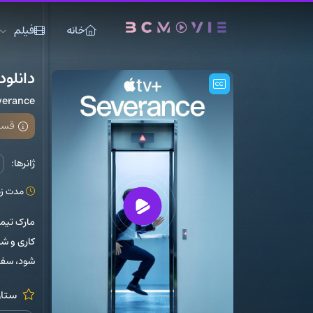
خانه
فیلم
دانلود سریال
verance
قسمت 10 فصل
ژانرها:
مدت زمان: 0
مارک تیمی
کاری و ش
شود، سفر
ستار