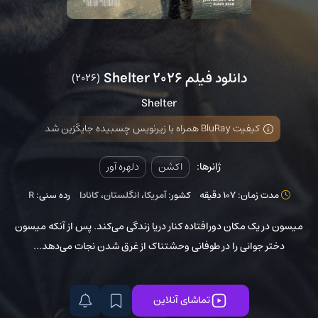
دانلود فیلم Shelter 2026
(2026)
Shelter
کیفیت BluRay همراه با زیرنویس چسبیده جایگزین شد
ژانرها:
اکشن
دلهره آور
مدت زمان: 107 دقیقه
کشور:
آمریکا
،
انگلستان
،
کانادا
رده سنی:
R
میسون در یک مکان دورافتاده کنار دریا زندگی می‌کند. پس از آنکه میسون
دختر جوانی را در طوفانی وحشتناک از غرق شدن نجات می‌دهد...
تماشای آنلاین