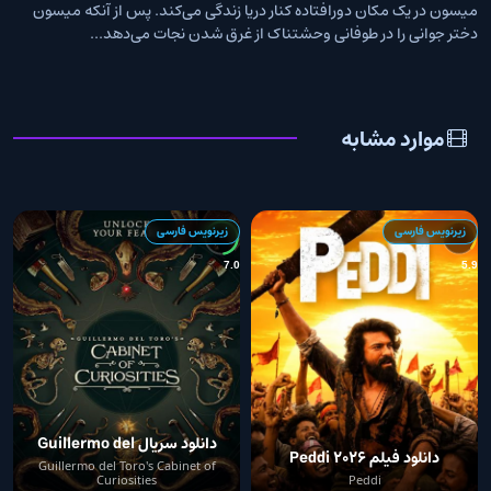
میسون در یک مکان دورافتاده کنار دریا زندگی می‌کند. پس از آنکه میسون
دختر جوانی را در طوفانی وحشتناک از غرق شدن نجات می‌دهد...
موارد مشابه
زیرنویس فارسی
زیرنویس فارسی
4
7.0
5.9
دانلود سریال Guillermo del
دانلود فیلم Peddi 2026
Toro’s Cabinet of
Guillermo del Toro's Cabinet of
Curiosities
Peddi