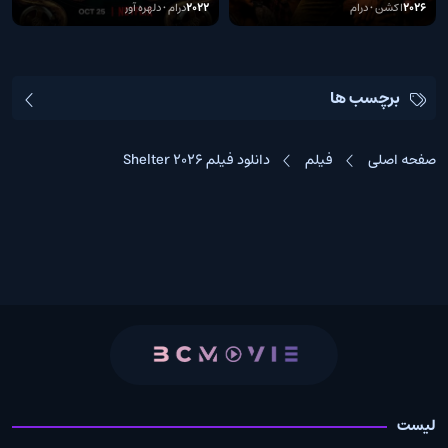
Curiosities 2022
2026
اکشن • درام
2022
درام • دلهره آور
برچسب ها
صفحه اصلی
فیلم
دانلود فیلم Shelter 2026
لیست