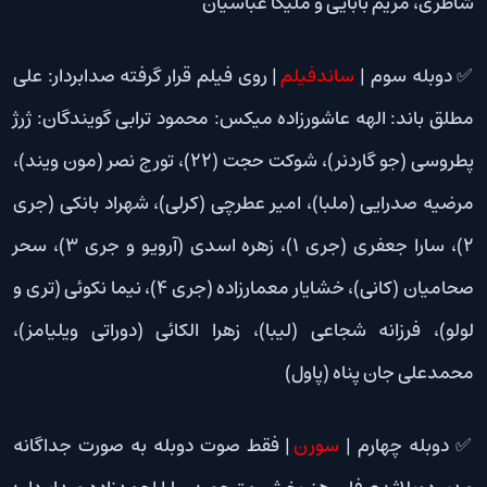
شاطری، مریم بابایی و ملیکا عباسیان
✅ دوبله سوم |
ساندفیلم
| روی فیلم قرار گرفته صدابردار: علی
مطلق باند: الهه عاشورزاده میکس: محمود ترابی گویندگان: ژرژ
پطروسی (جو گاردنر)، شوکت حجت (22)، تورج نصر (مون ویند)،
مرضیه صدرایی (ملبا)، امیر عطرچی (کرلی)، شهراد بانکی (جری
2)، سارا جعفری (جری 1)، زهره اسدی (آرویو و جری 3)، سحر
صحامیان (کانی)، خشایار معمارزاده (جری 4)، نیما نکوئی (تری و
لولو)، فرزانه شجاعی (لیبا)، زهرا الکائی (دوراتی ویلیامز)،
محمدعلی جان پناه (پاول)
✅ دوبله چهارم |
سورن
| فقط صوت دوبله به صورت جداگانه