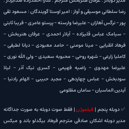
مدیر دوبلاژ : عرفان هنربخش مترجم : سارا احمدزاده صدابردار :
رضا سلطانی موسیقی و آواز : امیر اوستا گویندگان : مسعود تقی
پور – نرگس آهازان – علیرضا وارسته – پرستو عامری – فریبا ثابتی
– سیامک عباس قلیزاده – آیلار احمدی – عرفان هنربخش –
فرهاد اتقیایی – مینا مومنی – حامد معبودی – دیانا لطیفی –
کاملیا زارعی – شهره روحی – محبوبه سعیدی – ولی الله نوری –
علیرضا مهدوی – راضیه فهیمی – کسری نیک آذر – لیلا
سودبخش – عباس چهاردهی – مجید حبیبی – الهام رادنیا –
آیدین الماسیان – سامان مظلومی
✅ دوبله پنجم |
فیلموژن
| فقط صوت دوبله به صورت جداگانه
مدیر دوبله اشکان صادقی مترجم فرهاد بیگدلو باند و میکس