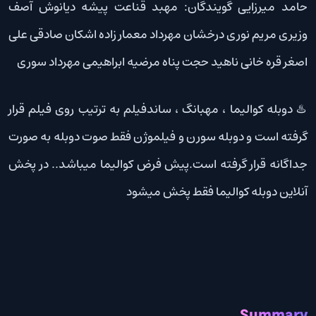
حامد میرزایی گویندگان: مهبد قناعت پیشه دیانوش آصف
وزیری مریم نوری درخشان مهرداد معمار زاده اشکان صادقی علی
اصغر قره خانی ناهید حجت پناه مرضیه ابراهیمی مهرداد سوری
♨️ دوبله کوالیما ، مهبانگ ، ساندفیلم به ترتیب روی فیلم قرار
گرفته است و دوبله سورن و فیلموژن فقط صوت دوبله به صورت
جداگانه قرار گرفته است.پیش فرض کوالیما میباشد.. در پخش
آنلاین دوبله کوالیما فقط پخش میشود
Summary