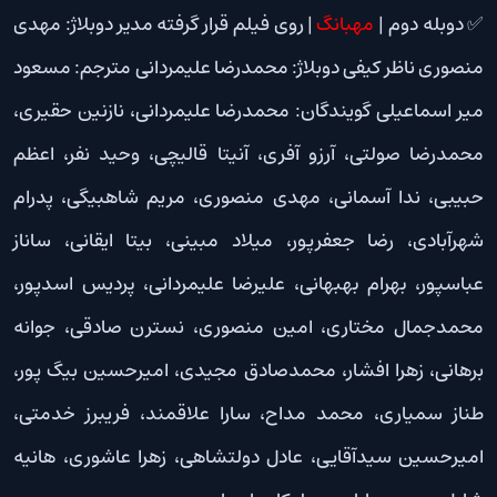
✅ دوبله دوم |
مهبانگ
| روی فیلم قرار گرفته مدیر دوبلاژ: مهدی
منصوری ناظر کیفی دوبلاژ: محمدرضا علیمردانی مترجم: مسعود
میر اسماعیلی گویندگان: محمدرضا علیمردانی، نازنین حقیری،
محمدرضا صولتی، آرزو آفری، آنیتا قالیچی، وحید نفر، اعظم
حبیبی، ندا آسمانی، مهدی منصوری، مریم شاهبیگی، پدرام
شهرآبادی، رضا جعفرپور، میلاد مبینی، بیتا ایقانی، ساناز
عباسپور، بهرام بهبهانی، علیرضا علیمردانی، پردیس اسدپور،
محمدجمال مختاری، امین منصوری، نسترن صادقی، جوانه
برهانی، زهرا افشار، محمدصادق مجیدی، امیرحسین بیگ پور،
طناز سمیاری، محمد مداح، سارا علاقمند، فریبرز خدمتی،
امیرحسین سیدآقایی، عادل دولتشاهی، زهرا عاشوری، هانیه