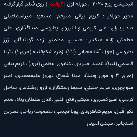
انیمیشن روح 2020✅ دوبله اول |
کوالیما
| روی فیلم قرار گرفته
مدیر دوبلاژ : کریم بیانی مترجم: مسعود میراسماعیلی
صدابرداران: علی کریمی و ایلبرون پطروسی صداگذاری: علی
مطمئن زاده میکس: حسین مطمئن زاده گویندگان: ژرژ
پطروسی (جو) ، آشا محرابی (22)، زهره شکوفنده (جری 1) ، ثریا
قاسمی (لیبا)، ناهید امیریان ، کتایون اعظمی (تری) ، کریم بیانی
(جری 3 و مون ویند)، مینا شجاع، بهروز علیمحمدی، امیر
منوچهری، مریم جلینی، سیما رستگاران، آرزو روشناس، ساحل
کریمی، امیر کسروی، مجتبی فتح اللهی، لادن سلطان پناه، صنم
نکو اقبال، مریم شاهرودی، پویا فهیمی، معصومه ریاحی، نسرین
اسنجانی، مهدی امینی