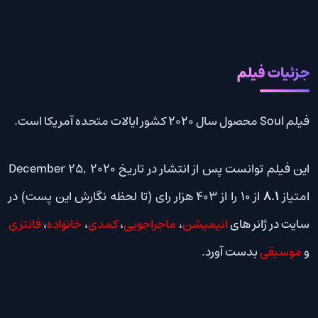
جزئیات فیلم
فیلم Soul محصول سال 2020 کشور ایالات متحده آمریکا است.
این فیلم توانست پس از انتشار در تاریخ December 25, 2020
امتیاز
8.1
از 10 را از 403 هزار رای (تا لحظه نگارش این پست) در
سایت در ژانر های
انیمیشن
،
ماجراجویی
،
کمدی
،
خانواده
،
فانتزی
و
موسیقی
بدست آورد.