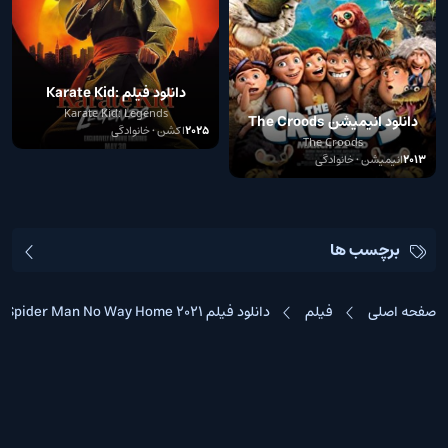
دانلود فیلم Karate Kid:
Legends
Karate Kid: Legends
دانلود انیمیشن The Croods
2025
اکشن • خانوادگی
The Croods
2013
انیمیشن • خانوادگی
برچسب ها
صفحه اصلی
فیلم
دانلود فیلم Spider Man No Way Home 2021