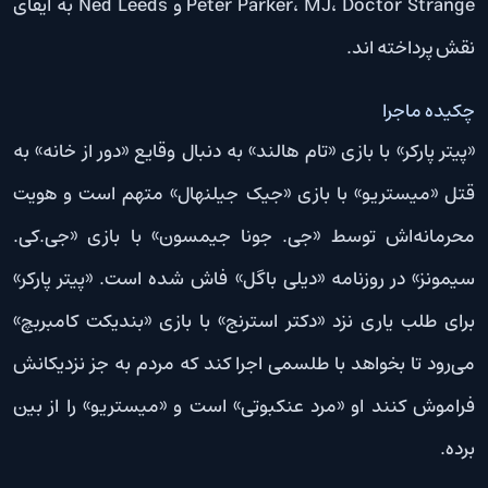
Peter Parker، MJ، Doctor Strange و Ned Leeds به ایفای
نقش پرداخته اند.
چکیده ماجرا
«پیتر پارکر» با بازی «تام هالند» به دنبال وقایع «دور از خانه» به
قتل «میستریو» با بازی «جیک جیلنهال» متهم است و هویت
محرمانه‌اش توسط «جی. جونا جیمسون» با بازی «جی.کی.
سیمونز» در روزنامه «دیلی باگل» فاش شده است. «پیتر پارکر»
برای طلب یاری نزد «دکتر استرنج» با بازی «بندیکت کامبربچ»
می‌رود تا بخواهد با طلسمی اجرا کند که مردم به جز نزدیکانش
فراموش کنند او «مرد عنکبوتی» است و «میستریو» را از بین
برده.