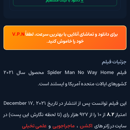
دانلود با لینک مستقیم
برای دانلود و تماشای آنلاین با بهترین سرعت، لطفاً
V.P.N
خود را خاموش کنید.
جزئیات فیلم
فیلم Spider Man No Way Home محصول سال 2021
کشورهای ایالات متحده آمریکا و ایسلند است.
این فیلم توانست پس از انتشار در تاریخ December 17, 2021
امتیاز
8.2
از 10 را از 927 هزار رای (تا لحظه نگارش این پست) در
سایت در ژانر های
اکشن
،
ماجراجویی
و
علمی تخیلی