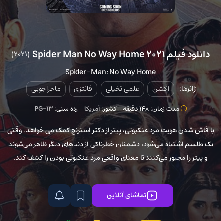
دانلود فیلم Spider Man No Way Home 2021
(2021)
Spider-Man: No Way Home
ژانرها:
اکشن
علمی تخیلی
فانتزی
ماجراجویی
مدت زمان: 148 دقیقه
کشور:
آمریکا
رده سنی:
PG-13
با فاش شدن هویت مرد عنکبوتی، پیتر از دکتر استرنج کمک می خواهد. وقتی
یک طلسم اشتباه می‌شود، دشمنان خطرناکی از دنیاهای دیگر ظاهر می‌شوند
و پیتر را مجبور می‌کنند تا معنای واقعی مرد عنکبوتی بودن را کشف کند.
تماشای آنلاین