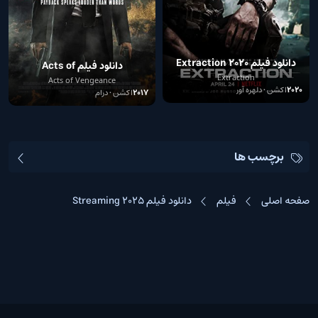
دانلود فیلم Extraction 2020
دانلود فیلم Acts of
Extraction
Vengeance 2017
Acts of Vengeance
2020
اکشن • دلهره آور
2017
اکشن • درام
برچسب ها
صفحه اصلی
فیلم
دانلود فیلم Streaming 2025