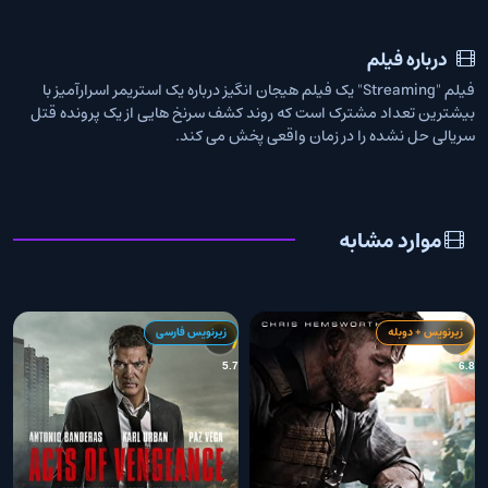
درباره فیلم
فیلم "Streaming" یک فیلم هیجان انگیز درباره یک استریمر اسرارآمیز با
بیشترین تعداد مشترک است که روند کشف سرنخ هایی از یک پرونده قتل
سریالی حل نشده را در زمان واقعی پخش می کند.
موارد مشابه
زیرنویس + دوبله
زیرنویس فارسی
8
5.7
6.8