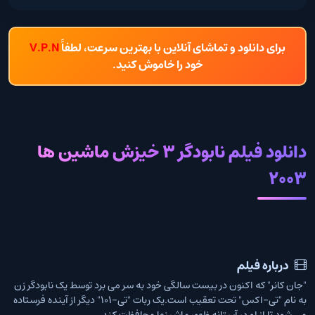
برای دانلود و تماشای آنلاین با بهترین سرعت، لطفاً
V.P.N
خود را خاموش کنید.
دانلود فیلم نابودگر 3 خیزش ماشین‌ ها
2003
درباره فیلم
"جان کانر" که اکنون در بیست سالگی خود به سر می برد توسط یک نابودگر زن
به نام "تی-اکس" تحت تعقیب است.یک ربات "تی-101" دیگر از آینده فرستاده
می شود تا از او در آستانه ظهور ماشینها محافظت کند...