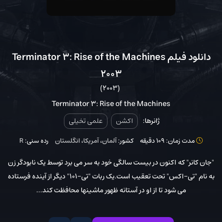
دانلود فیلم Terminator 3: Rise of the Machines
2003
(2003)
Terminator 3: Rise of the Machines
ژانرها:
اکشن
علمی تخیلی
مدت زمان: 109 دقیقه
کشور:
آلمان
،
آمریکا
،
انگلستان
رده سنی:
R
"جان کانر" که اکنون در بیست سالگی خود به سر می برد توسط یک نابودگر زن
به نام "تی-اکس" تحت تعقیب است.یک ربات "تی-101" دیگر از آینده فرستاده
می شود تا از او در آستانه ظهور ماشینها محافظت کند...